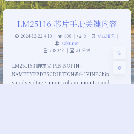
Sans Serif
Serif
LM25116 芯片手册关键内容
浅阴影
深阴影
2024-12-22 4:10
|
608
|
0
|
专业知识
|
关闭
日落
暗化
灰度
zzkuner
7480 字
|
31 分钟
LM25116引脚定义 PIN-NOPIN-
NAMETYPEDESCRIPTION备注1VINPChip
supply voltage, input voltage monitor and
input to the VCC regulator.电源的输入2UVLOIIf
the UVLO pin is below 1.215 V, the regu…
电源
硬件