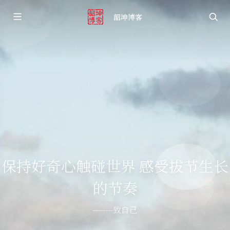
韶坤博客
保持好奇心触碰世界 感受拔节生长
的节奏
--------致自己