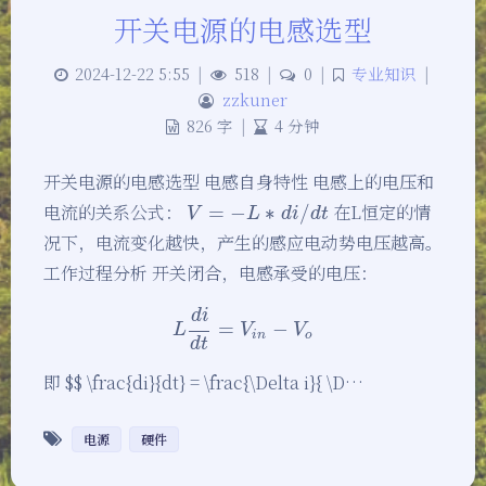
开关电源的电感选型
2024-12-22 5:55
|
518
|
0
|
专业知识
|
zzkuner
826 字
|
4 分钟
开关电源的电感选型 电感自身特性 电感上的电压和
电流的关系公式：
在L恒定的情
V
=
=
−
L
∗
−
d
i
/
d
∗
t
/
V
L
d
i
d
t
况下，电流变化越快，产生的感应电动势电压越高。
工作过程分析 开关闭合，电感承受的电压：
d
i
L
d
i
d
=
t
=
V
i
n
−
−
V
o
L
V
V
i
n
o
d
t
即 $$ \frac{di}{dt} = \frac{\Delta i}{ \D…
电源
硬件
夜间模式